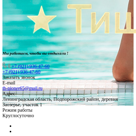
Мы работаем, чтобы вы отдыхали !
+7 (921) 936-47-60
+7 (921) 936-47-60
Заказать звонок
E-mail
tb-pioner65@mail.ru
Адрес
Ленинградская область, Подпорожский район, деревня
Заозерье, участок 1
Режим работы
Круглосуточно