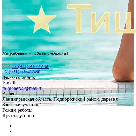
Мы работаем, чтобы вы отдыхали !
+7 (921) 936-47-60
+7 (921) 936-47-60
Заказать звонок
E-mail
tb-pioner65@mail.ru
Адрес
Ленинградская область, Подпорожский район, деревня
Заозерье, участок 1
Режим работы
Круглосуточно